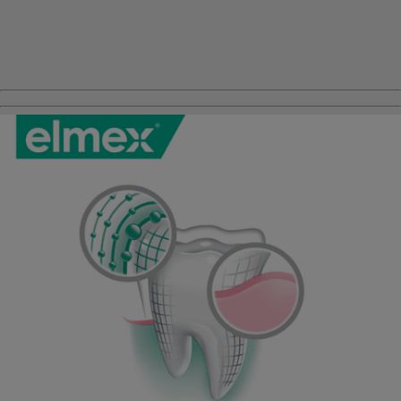
{
{additionalInformation}}