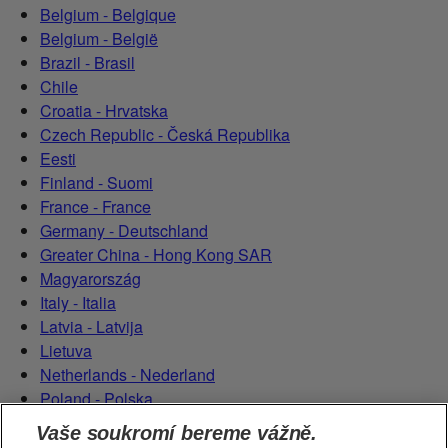
Belgium - Belgique
Belgium - België
Brazil - Brasil
Chile
Croatia - Hrvatska
Czech Republic - Česká Republika
Eesti
Finland - Suomi
France - France
Germany - Deutschland
Greater China - Hong Kong SAR
Magyarország
Italy - Italia
Latvia - Latvija
Lietuva
Netherlands - Nederland
Poland - Polska
România
Vaše soukromí bereme vážně.
Serbian (Serbia)