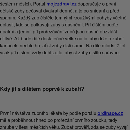
šestém měsíci). Portál
mojezdravi.cz
doporučuje o první
dětské zuby pečovat dvakrát denně, a to po snídani a před
spaním. Každý zub čistěte jemnými krouživými pohyby včetně
oblasti, kde se potkávají zuby s dásněmi. Při čištění buďte
opatrní a jemní, při prořezávání zubů jsou dásně obzvlášť
citlivé. Až bude dítě dostatečně velké na to, aby drželo zubní
kartáček, nechte ho, ať si zuby čistí samo. Na dítě mladší 7 let
však při čištění vždy dohlížejte, aby si zuby čistilo správně.
Kdy jít s dítětem poprvé k zubaři?
První návštěva zubního lékaře by podle portálu
ordinace.cz
měla proběhnout hned po prořezání prvního zoubku, tedy
zhruba v šesti měsících věku. Zubař prověří, zda se zuby vyvíjí,