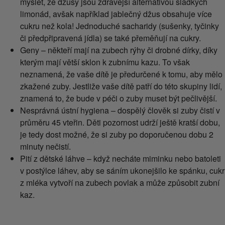
myslet, že džusy jsou zdravější alternativou sladkých
limonád, avšak například jablečný džus obsahuje více
cukru než kola! Jednoduché sacharidy (sušenky, tyčinky
či předpřipravená jídla) se také přeměňují na cukry.
Geny – někteří mají na zubech rýhy či drobné dírky, díky
kterým mají větší sklon k zubnímu kazu. To však
neznamená, že vaše dítě je předurčené k tomu, aby mělo
zkažené zuby. Jestliže vaše dítě patří do této skupiny lidí,
znamená to, že bude v péči o zuby muset být pečlivější.
Nesprávná ústní hygiena – dospělý člověk si zuby čistí v
průměru 45 vteřin. Děti pozornost udrží ještě kratší dobu,
je tedy dost možné, že si zuby po doporučenou dobu 2
minuty nečistí.
Pití z dětské láhve – když necháte miminku nebo batoleti
v postýlce láhev, aby se sáním ukonejšilo ke spánku, cukr
z mléka vytvoří na zubech povlak a může způsobit zubní
kaz.