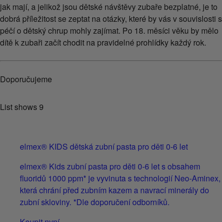
jak mají, a jelikož jsou dětské návštěvy zubaře bezplatné, je to
dobrá příležitost se zeptat na otázky, které by vás v souvislosti s
péčí o dětský chrup mohly zajímat. Po 18. měsíci věku by mělo
dítě k zubaři začít chodit na pravidelné prohlídky každý rok.
Doporučujeme
List shows
9
elmex® KIDS dětská zubní pasta pro děti 0-6 let
elmex® Kids zubní pasta pro děti 0-6 let s obsahem
fluoridů 1000 ppm* je vyvinuta s technologií Neo-Aminex,
která chrání před zubním kazem a navrací minerály do
zubní skloviny. *Dle doporučení odborníků.
Koupit nyní