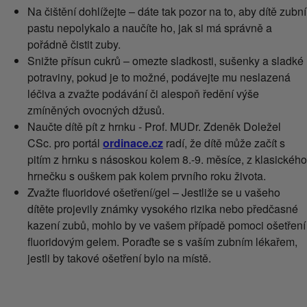
Na čištění dohlížejte – dáte tak pozor na to, aby dítě zubní
pastu nepolykalo a naučíte ho, jak si má správně a
pořádně čistit zuby.
Snižte přísun cukrů – omezte sladkosti, sušenky a sladké
potraviny, pokud je to možné, podávejte mu neslazená
léčiva a zvažte podávání či alespoň ředění výše
zmíněných ovocných džusů.
Naučte dítě pít z hrnku - Prof. MUDr. Zdeněk Doležel
CSc. pro portál
ordinace.cz
radí, že dítě může začít s
pitím z hrnku s násoskou kolem 8.-9. měsíce, z klasického
hrnečku s ouškem pak kolem prvního roku života.
Zvažte fluoridové ošetření/gel – Jestliže se u vašeho
dítěte projevily známky vysokého rizika nebo předčasné
kazení zubů, mohlo by ve vašem případě pomoci ošetření
fluoridovým gelem. Poraďte se s vaším zubním lékařem,
jestli by takové ošetření bylo na místě.