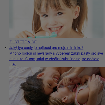
ZJISTĚTE VÍCE
Jaký typ pasty je nejlepší pro moje miminko?
Mnoho rodičů si neví rady s výběrem zubní pasty pro své
miminko. O tom, jaká je ideální zubní pasta, se dočtete
níže.