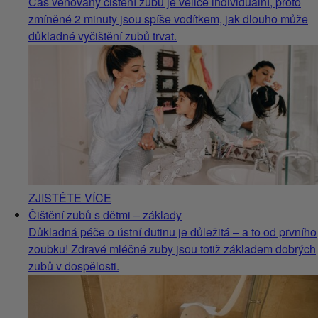
Čas věnovaný čištění zubů je velice individuální, proto
zmíněné 2 minuty jsou spíše vodítkem, jak dlouho může
důkladné vyčištění zubů trvat.
ZJISTĚTE VÍCE
Čištění zubů s dětmi – základy
Důkladná péče o ústní dutinu je důležitá – a to od prvního
zoubku! Zdravé mléčné zuby jsou totiž základem dobrých
zubů v dospělosti.