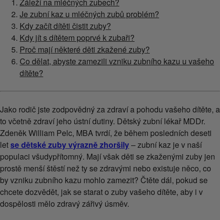
Záleží na mléčných zubech?
Je zubní kaz u mléčných zubů problém?
Kdy začít dítěti čistit zuby?
Kdy jít s dítětem poprvé k zubaři?
Proč mají některé děti zkažené zuby?
Co dělat, abyste zamezili vzniku zubního kazu u vašeho
dítěte?
Jako rodič jste zodpovědný za zdraví a pohodu vašeho dítěte, a
to včetně zdraví jeho ústní dutiny. Dětský zubní lékař MDDr.
Zdeněk William Pelc, MBA tvrdí, že během posledních deseti
let
se dětské zuby výrazně zhoršily
– zubní kaz je v naší
populaci všudypřítomný. Mají však děti se zkaženými zuby jen
prostě menší štěstí než ty se zdravými nebo existuje něco, co
by vzniku zubního kazu mohlo zamezit? Čtěte dál, pokud se
chcete dozvědět, jak se starat o zuby vašeho dítěte, aby i v
dospělosti mělo zdravý zářivý úsměv.