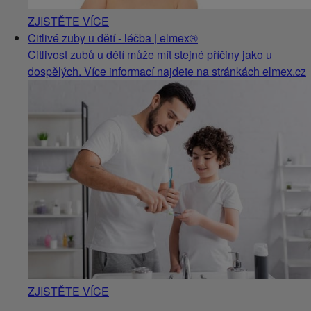
ZJISTĚTE VÍCE
Citlivé zuby u dětí - léčba | elmex®
Citlivost zubů u dětí může mít stejné příčiny jako u
dospělých. Více informací najdete na stránkách elmex.cz
ZJISTĚTE VÍCE