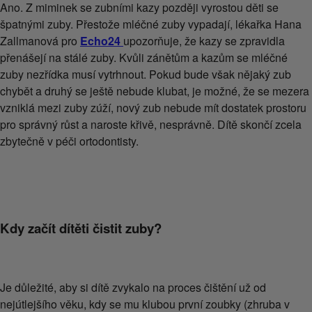
Ano. Z miminek se zubními kazy později vyrostou děti se
špatnými zuby. Přestože mléčné zuby vypadají, lékařka Hana
Zallmanová pro
Echo24
upozorňuje, že kazy se zpravidla
přenášejí na stálé zuby. Kvůli zánětům a kazům se mléčné
zuby nezřídka musí vytrhnout. Pokud bude však nějaký zub
chybět a druhý se ještě nebude klubat, je možné, že se mezera
vzniklá mezi zuby zúží, nový zub nebude mít dostatek prostoru
pro správný růst a naroste křivě, nesprávně. Dítě skončí zcela
zbytečně v péči ortodontisty.
Kdy začít dítěti čistit zuby?
Je důležité, aby si dítě zvykalo na proces čištění už od
nejútlejšího věku, kdy se mu klubou první zoubky (zhruba v