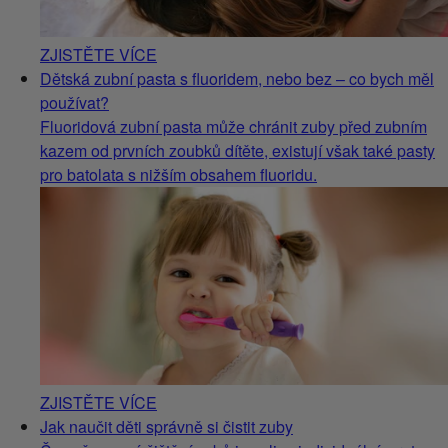
ZJISTĚTE VÍCE
Dětská zubní pasta s fluoridem, nebo bez – co bych měl
používat?
Fluoridová zubní pasta může chránit zuby před zubním
kazem od prvních zoubků dítěte, existují však také pasty
pro batolata s nižším obsahem fluoridu.
ZJISTĚTE VÍCE
Jak naučit děti správně si čistit zuby