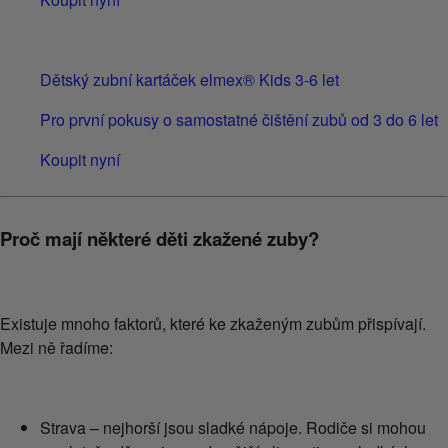
Dětský zubní kartáček elmex® Kids 3-6 let
Pro první pokusy o samostatné čištění zubů od 3 do 6 let
Koupit nyní
Proč mají některé děti zkažené zuby?
Existuje mnoho faktorů, které ke zkaženým zubům přispívají.
Mezi ně řadíme:
Strava – nejhorší jsou sladké nápoje. Rodiče si mohou