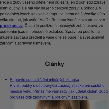
Péče o zuby vašeho dítěte není důležitá jen z pohledu zdravé
ústní dutiny, ale má vliv na jeho celkové zdraví a pohodu. V
posledních letech kazivost chrupu zejména dětí předškolního
věku stoupá, jak uvádí MUDr. Romana Ivančaková pro server
prolekare.cz
. Často je postižení dočasných zubů takové, že
ošetřením jsou mnohočetné extrakce. Správnou péčí tomu
můžete zavčasu předejít a vaše dítě se bude na svět usmívat
zářivým a zdravým úsměvem.
Články
Připravte se na čištění mléčných zoubků
První zoubky u dětí obvykle začínají růst kolem šestého
měsíce věku. Přinášíme vám rady, jak udělat čištění zubů
pro vaše dítě zábavným a poučným zážitkem.