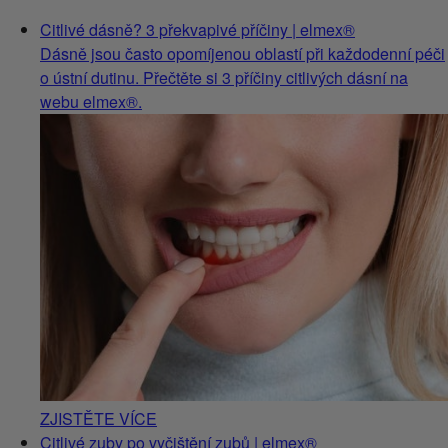
Citlivé dásně? 3 překvapivé příčiny | elmex®
Dásně jsou často opomíjenou oblastí při každodenní péči
o ústní dutinu. Přečtěte si 3 příčiny citlivých dásní na
webu elmex®.
ZJISTĚTE VÍCE
Citlivé zuby po vyčištění zubů | elmex®