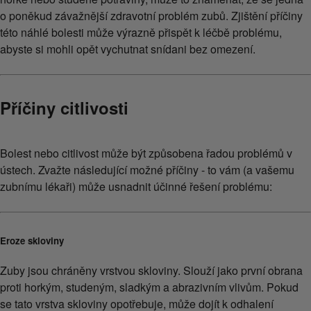
o poněkud závažnější zdravotní problém zubů. Zjištění příčiny
této náhlé bolesti může výrazně přispět k léčbě problému,
abyste si mohli opět vychutnat snídani bez omezení.
Příčiny citlivosti
Bolest nebo citlivost může být způsobena řadou problémů v
ústech. Zvažte následující možné příčiny - to vám (a vašemu
zubnímu lékaři) může usnadnit účinné řešení problému:
Eroze skloviny
Zuby jsou chráněny vrstvou skloviny. Slouží jako první obrana
proti horkým, studeným, sladkým a abrazivním vlivům. Pokud
se tato vrstva skloviny opotřebuje, může dojít k odhalení