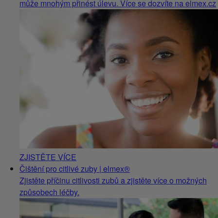
může mnohým přinést úlevu. Více se dozvíte na elmex.cz
ZJISTĚTE VÍCE
Čištění pro citlivé zuby | elmex®
Zjistěte příčinu citlivosti zubů a zjistěte více o možných
způsobech léčby.