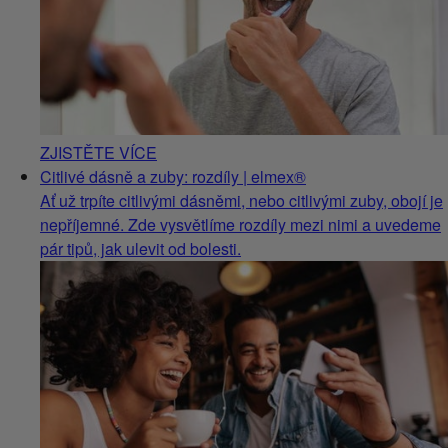
ZJISTĚTE VÍCE
Citlivé dásně a zuby: rozdíly | elmex®
Ať už trpíte citlivými dásněmi, nebo citlivými zuby, obojí je
nepříjemné. Zde vysvětlíme rozdíly mezi nimi a uvedeme
pár tipů, jak ulevit od bolesti.