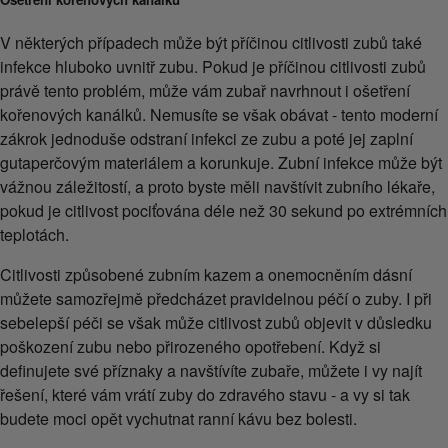
V některých případech může být příčinou citlivosti zubů také
infekce hluboko uvnitř zubu. Pokud je příčinou citlivosti zubů
právě tento problém, může vám zubař navrhnout i ošetření
kořenových kanálků. Nemusíte se však obávat - tento moderní
zákrok jednoduše odstraní infekci ze zubu a poté jej zaplní
gutaperčovým materiálem a korunkuje. Zubní infekce může být
vážnou záležitostí, a proto byste měli navštívit zubního lékaře,
pokud je citlivost pociťována déle než 30 sekund po extrémních
teplotách.
Citlivosti způsobené zubním kazem a onemocněním dásní
můžete samozřejmě předcházet pravidelnou péčí o zuby. I při
sebelepší péči se však může citlivost zubů objevit v důsledku
poškození zubu nebo přirozeného opotřebení. Když si
definujete své příznaky a navštívíte zubaře, můžete i vy najít
řešení, které vám vrátí zuby do zdravého stavu - a vy si tak
budete moci opět vychutnat ranní kávu bez bolesti.