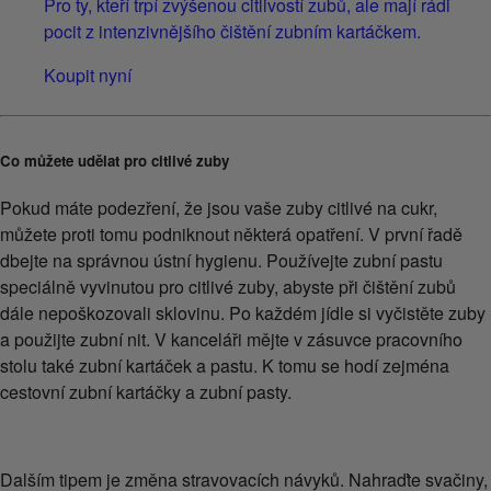
Pro ty, kteří trpí zvýšenou citlivostí zubů, ale mají rádi
pocit z intenzivnějšího čištění zubním kartáčkem.
Koupit nyní
Co můžete udělat pro citlivé zuby
Pokud máte podezření, že jsou vaše zuby citlivé na cukr,
můžete proti tomu podniknout některá opatření. V první řadě
dbejte na správnou ústní hygienu. Používejte zubní pastu
speciálně vyvinutou pro citlivé zuby, abyste při čištění zubů
dále nepoškozovali sklovinu. Po každém jídle si vyčistěte zuby
a použijte zubní nit. V kanceláři mějte v zásuvce pracovního
stolu také zubní kartáček a pastu. K tomu se hodí zejména
cestovní zubní kartáčky a zubní pasty.
Dalším tipem je změna stravovacích návyků. Nahraďte svačiny,