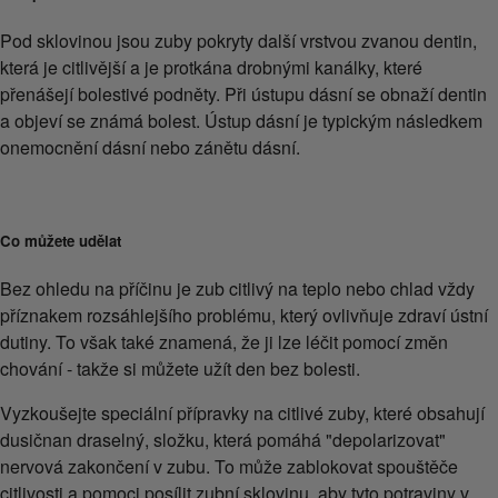
Pod sklovinou jsou zuby pokryty další vrstvou zvanou dentin,
která je citlivější a je protkána drobnými kanálky, které
přenášejí bolestivé podněty. Při ústupu dásní se obnaží dentin
a objeví se známá bolest. Ústup dásní je typickým následkem
onemocnění dásní nebo zánětu dásní.
Co můžete udělat
Bez ohledu na příčinu je zub citlivý na teplo nebo chlad vždy
příznakem rozsáhlejšího problému, který ovlivňuje zdraví ústní
dutiny. To však také znamená, že ji lze léčit pomocí změn
chování - takže si můžete užít den bez bolesti.
Vyzkoušejte speciální přípravky na citlivé zuby, které obsahují
dusičnan draselný, složku, která pomáhá "depolarizovat"
nervová zakončení v zubu. To může zablokovat spouštěče
citlivosti a pomoci posílit zubní sklovinu, aby tyto potraviny v