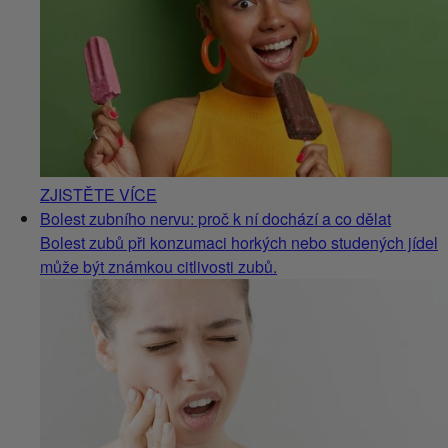
ZJISTĚTE VÍCE
Bolest zubního nervu: proč k ní dochází a co dělat
Bolest zubů při konzumaci horkých nebo studených jídel
může být známkou citlivosti zubů.