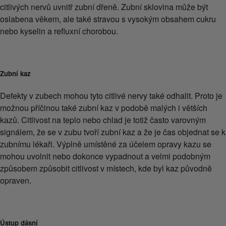
citlivých nervů uvnitř zubní dřeně. Zubní sklovina může být
oslabena věkem, ale také stravou s vysokým obsahem cukru
nebo kyselin a refluxní chorobou.
Zubní kaz
Defekty v zubech mohou tyto citlivé nervy také odhalit. Proto je
možnou příčinou také zubní kaz v podobě malých i větších
kazů. Citlivost na teplo nebo chlad je totiž často varovným
signálem, že se v zubu tvoří zubní kaz a že je čas objednat se k
zubnímu lékaři. Výplně umístěné za účelem opravy kazu se
mohou uvolnit nebo dokonce vypadnout a velmi podobným
způsobem způsobit citlivost v místech, kde byl kaz původně
opraven.
Ústup dásní