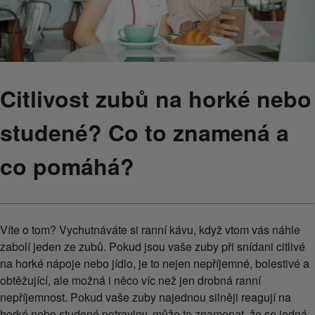
Citlivost zubů na horké nebo
studené? Co to znamená a
co pomáhá?
Víte o tom? Vychutnáváte si ranní kávu, když vtom vás náhle
zabolí jeden ze zubů. Pokud jsou vaše zuby při snídani citlivé
na horké nápoje nebo jídlo, je to nejen nepříjemné, bolestivé a
obtěžující, ale možná i něco víc než jen drobná ranní
nepříjemnost. Pokud vaše zuby najednou silněji reagují na
horké nebo studené potraviny, může to znamenat, že se jedná