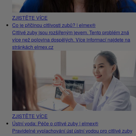
ZJISTĚTE VÍCE
Co je příčinou citlivosti zubů? | elmex®
Citlivé zuby jsou rozšířeným jevem. Tento problém zná
více než polovina dospělých. Více informací najdete na
stránkách elmex.cz
ZJISTĚTE VÍCE
Ústní voda: Péče o citlivé zuby | elmex®
Pravidelné vyplachování úst ústní vodou pro citlivé zuby