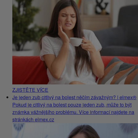
ZJISTĚTE VÍCE
Je jeden zub citlivý na bolest něčím závažným? | elmex®
Pokud je citlivý na bolest pouze jeden zub, může to být
známka vážnějšího problému. Více informací najdete na
stránkách elmex.cz