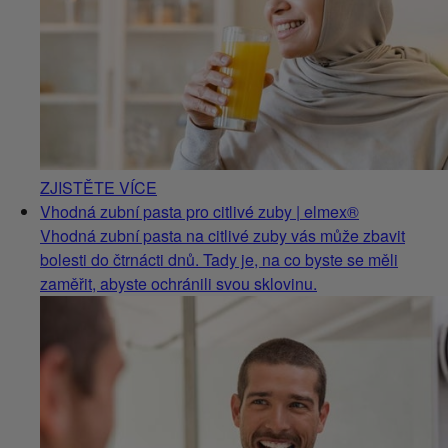
ZJISTĚTE VÍCE
Vhodná zubní pasta pro citlivé zuby | elmex®
Vhodná zubní pasta na citlivé zuby vás může zbavit
bolesti do čtrnácti dnů. Tady je, na co byste se měli
zaměřit, abyste ochránili svou sklovinu.