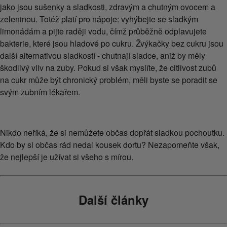
jako jsou sušenky a sladkosti, zdravým a chutným ovocem a
zeleninou. Totéž platí pro nápoje: vyhýbejte se sladkým
limonádám a pijte raději vodu, čímž průběžně odplavujete
bakterie, které jsou hladové po cukru. Žvýkačky bez cukru jsou
další alternativou sladkostí - chutnají sladce, aniž by měly
škodlivý vliv na zuby. Pokud si však myslíte, že citlivost zubů
na cukr může být chronický problém, měli byste se poradit se
svým zubním lékařem.
Nikdo neříká, že si nemůžete občas dopřát sladkou pochoutku.
Kdo by si občas rád nedal kousek dortu? Nezapomeňte však,
že nejlepší je užívat si všeho s mírou.
Další články