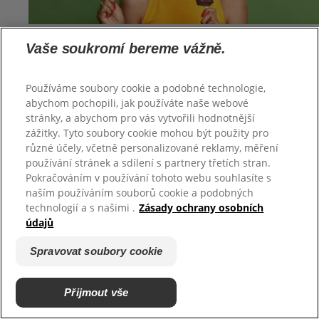
ZJISTĚTE VÍCE
Vaše soukromí bereme vážně.
Jak posílit oslabenou zubní sklovinu?
Existuje více příčin stojících za oslabenou zubní
sklovinou. Některé faktory, jako např. genetika, nejsme
Používáme soubory cookie a podobné technologie,
abychom pochopili, jak používáte naše webové
schopni ovlivnit, ale některé pramení z životního stylu,
stránky, a abychom pro vás vytvořili hodnotnější
který vedeme.
zážitky. Tyto soubory cookie mohou být použity pro
různé účely, včetně personalizované reklamy, měření
používání stránek a sdílení s partnery třetích stran.
Pokračováním v používání tohoto webu souhlasíte s
naším používáním souborů cookie a podobných
technologií a s našimi .
Zásady ochrany osobních
údajů
Spravovat soubory cookie
ZJISTĚTE VÍCE
Přijmout vše
Zubní eroze: Které potraviny a nápoje mohou mít vliv na
zuby?