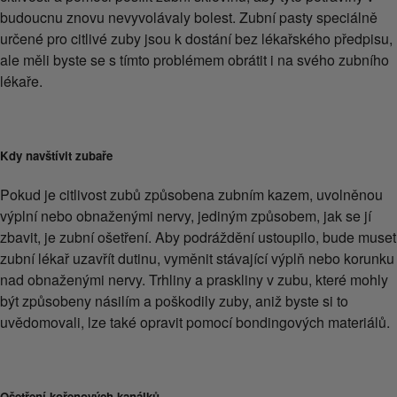
budoucnu znovu nevyvolávaly bolest. Zubní pasty speciálně
určené pro citlivé zuby jsou k dostání bez lékařského předpisu,
ale měli byste se s tímto problémem obrátit i na svého zubního
lékaře.
Kdy navštívit zubaře
Pokud je citlivost zubů způsobena zubním kazem, uvolněnou
výplní nebo obnaženými nervy, jediným způsobem, jak se jí
zbavit, je zubní ošetření. Aby podráždění ustoupilo, bude muset
zubní lékař uzavřít dutinu, vyměnit stávající výplň nebo korunku
nad obnaženými nervy. Trhliny a praskliny v zubu, které mohly
být způsobeny násilím a poškodily zuby, aniž byste si to
uvědomovali, lze také opravit pomocí bondingových materiálů.
Ošetření kořenových kanálků