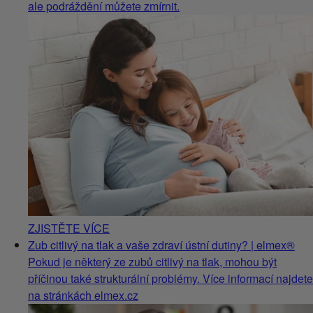
ale podráždění můžete zmírnit.
ZJISTĚTE VÍCE
Zub citlivý na tlak a vaše zdraví ústní dutiny? | elmex®
Pokud je některý ze zubů citlivý na tlak, mohou být
příčinou také strukturální problémy. Více informací najdete
na stránkách elmex.cz