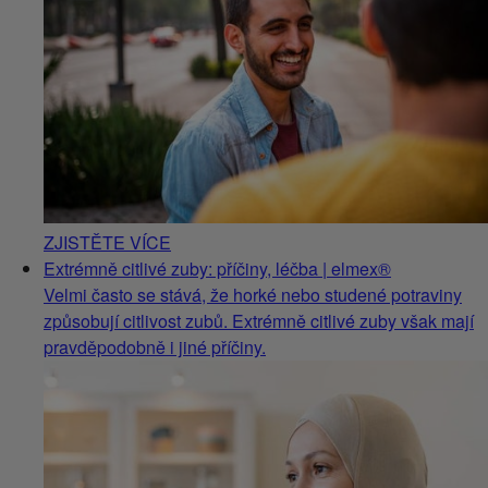
ZJISTĚTE VÍCE
Extrémně citlivé zuby: příčiny, léčba | elmex®
Velmi často se stává, že horké nebo studené potraviny
způsobují citlivost zubů. Extrémně citlivé zuby však mají
pravděpodobně i jiné příčiny.