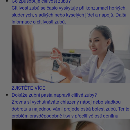
Co způsobuje citlivost zubů?
Citlivost zubů se často vyskytuje při konzumaci horkých,
studených, sladkých nebo kyselých jídel a nápojů. Další
informace o citlivosti zubů.
ZJISTĚTE VÍCE
Dokáže zubní pasta napravit citlivé zuby?
Zrovna si vychutnáváte chlazený nápoj nebo sladkou
dobrotu a najednou vámi projede ostrá bolest zubů. Tento
problém pravděpodobně tkví v přecitlivělosti dentinu