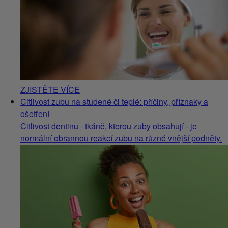
ZJISTĚTE VÍCE
Citlivost zubu na studené či teplé: příčiny, příznaky a
ošetření
Citlivost dentinu - tkáně, kterou zuby obsahují - je
normální obrannou reakcí zubu na různé vnější podněty.