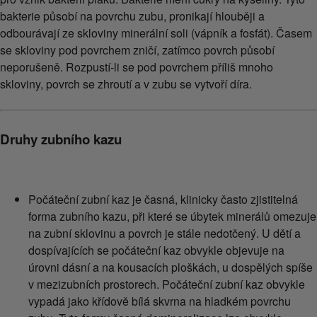
bakterie působí na povrchu zubu, pronikají hlouběji a
odbourávají ze skloviny minerální soli (vápník a fosfát). Časem
se skloviny pod povrchem zničí, zatímco povrch působí
neporušeně. Rozpustí-li se pod povrchem příliš mnoho
skloviny, povrch se zhroutí a v zubu se vytvoří díra.
Druhy zubního kazu
Počáteční zubní kaz je časná, klinicky často zjistitelná
forma zubního kazu, při které se úbytek minerálů omezuje
na zubní sklovinu a povrch je stále nedotčený. U dětí a
dospívajících se počáteční kaz obvykle objevuje na
úrovni dásní a na kousacích ploškách, u dospělých spíše
v mezizubních prostorech. Počáteční zubní kaz obvykle
vypadá jako křídově bílá skvrna na hladkém povrchu