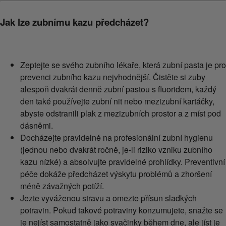
Jak lze zubnímu kazu předcházet?
Zeptejte se svého zubního lékaře, která zubní pasta je pro
prevenci zubního kazu nejvhodnější. Čistěte si zuby
alespoň dvakrát denně zubní pastou s fluoridem, každý
den také používejte zubní nit nebo mezizubní kartáčky,
abyste odstranili plak z mezizubních prostor a z míst pod
dásněmi.
Docházejte pravidelně na profesionální zubní hygienu
(jednou nebo dvakrát ročně, je-li riziko vzniku zubního
kazu nízké) a absolvujte pravidelné prohlídky. Preventivní
péče dokáže předcházet výskytu problémů a zhoršení
méně závažných potíží.
Jezte vyváženou stravu a omezte přísun sladkých
potravin. Pokud takové potraviny konzumujete, snažte se
je nejíst samostatně jako svačinky během dne, ale jíst je