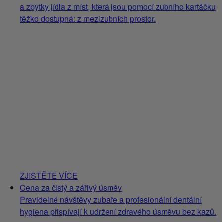
a zbytky jídla z míst, která jsou pomocí zubního kartáčku
těžko dostupná: z mezizubních prostor.
ZJISTĚTE VÍCE
Cena za čistý a zářivý úsměv
Pravidelné návštěvy zubaře a profesionální dentální
hygiena přispívají k udržení zdravého úsměvu bez kazů.