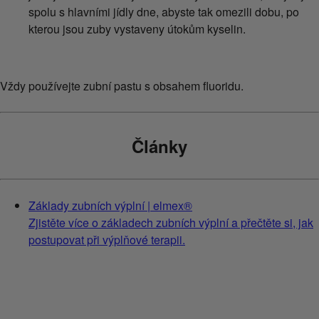
spolu s hlavními jídly dne, abyste tak omezili dobu, po
kterou jsou zuby vystaveny útokům kyselin.
Vždy používejte zubní pastu s obsahem fluoridu.
Články
Základy zubních výplní | elmex®
Zjistěte více o základech zubních výplní a přečtěte si, jak
postupovat při výplňové terapii.