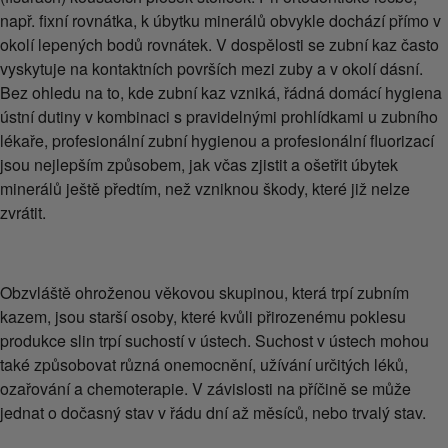
např. fixní rovnátka, k úbytku minerálů obvykle dochází přímo v
okolí lepených bodů rovnátek. V dospělosti se zubní kaz často
vyskytuje na kontaktních površích mezi zuby a v okolí dásní.
Bez ohledu na to, kde zubní kaz vzniká, řádná domácí hygiena
ústní dutiny v kombinaci s pravidelnými prohlídkami u zubního
lékaře, profesionální zubní hygienou a profesionální fluorizací
jsou nejlepším způsobem, jak včas zjistit a ošetřit úbytek
minerálů ještě předtím, než vzniknou škody, které již nelze
zvrátit.
Obzvláště ohroženou věkovou skupinou, která trpí zubním
kazem, jsou starší osoby, které kvůli přirozenému poklesu
produkce slin trpí suchostí v ústech. Suchost v ústech mohou
také způsobovat různá onemocnění, užívání určitých léků,
ozařování a chemoterapie. V závislosti na příčině se může
jednat o dočasný stav v řádu dní až měsíců, nebo trvalý stav.