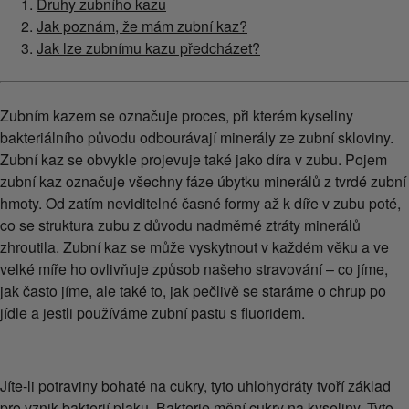
Druhy zubního kazu
Jak poznám, že mám zubní kaz?
Jak lze zubnímu kazu předcházet?
Zubním kazem se označuje proces, při kterém kyseliny
bakteriálního původu odbourávají minerály ze zubní skloviny.
Zubní kaz se obvykle projevuje také jako díra v zubu. Pojem
zubní kaz označuje všechny fáze úbytku minerálů z tvrdé zubní
hmoty. Od zatím neviditelné časné formy až k díře v zubu poté,
co se struktura zubu z důvodu nadměrné ztráty minerálů
zhroutila. Zubní kaz se může vyskytnout v každém věku a ve
velké míře ho ovlivňuje způsob našeho stravování – co jíme,
jak často jíme, ale také to, jak pečlivě se staráme o chrup po
jídle a jestli používáme zubní pastu s fluoridem.
Jíte-li potraviny bohaté na cukry, tyto uhlohydráty tvoří základ
pro vznik bakterií plaku. Bakterie mění cukry na kyseliny. Tyto