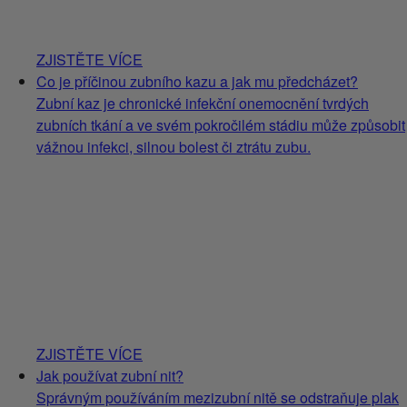
ZJISTĚTE VÍCE
Co je příčinou zubního kazu a jak mu předcházet?
Zubní kaz je chronické infekční onemocnění tvrdých
zubních tkání a ve svém pokročilém stádiu může způsobit
vážnou infekci, silnou bolest či ztrátu zubu.
ZJISTĚTE VÍCE
Jak používat zubní nit?
Správným používáním mezizubní nitě se odstraňuje plak