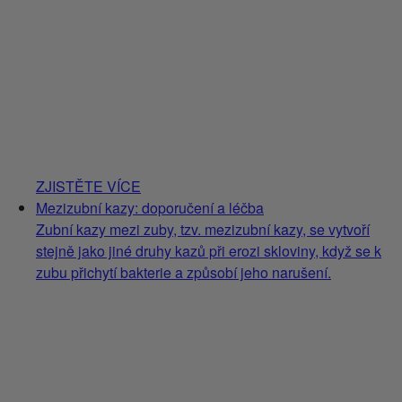
ZJISTĚTE VÍCE
Mezizubní kazy: doporučení a léčba
Zubní kazy mezi zuby, tzv. mezizubní kazy, se vytvoří
stejně jako jiné druhy kazů při erozi skloviny, když se k
zubu přichytí bakterie a způsobí jeho narušení.