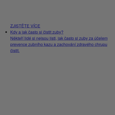
ZJISTĚTE VÍCE
Kdy a jak často si čistit zuby?
Někteří lidé si nejsou jisti, jak často si zuby za účelem
prevence zubního kazu a zachování zdravého chrupu
čistit.