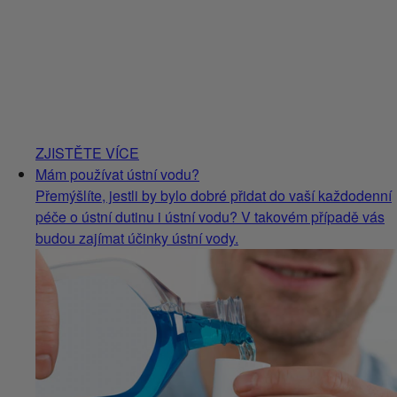
ZJISTĚTE VÍCE
Mám používat ústní vodu?
Přemýšlíte, jestli by bylo dobré přidat do vaší každodenní
péče o ústní dutinu i ústní vodu? V takovém případě vás
budou zajímat účinky ústní vody.