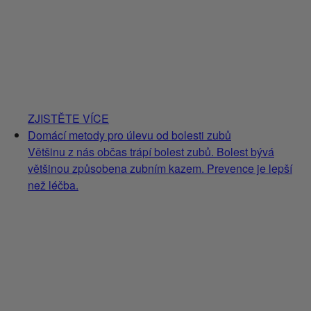
ZJISTĚTE VÍCE
Domácí metody pro úlevu od bolesti zubů
Většinu z nás občas trápí bolest zubů. Bolest bývá
většinou způsobena zubním kazem. Prevence je lepší
než léčba.