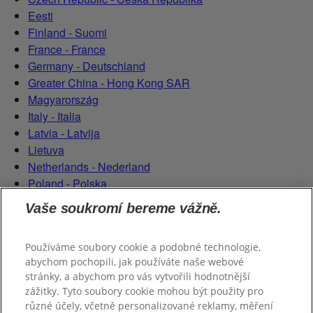
Eesti
Finland - Suomi
France - France
Germany - Deutschland
Greater China - Hong Kong SAR
Magyarország
Italy - Italia
Latvia - Latvija
Lietuva
Netherlands - Nederland
Poland - Polska
România
Vaše soukromí bereme vážně.
Serbian (Serbia)
Slovensko
Používáme soubory cookie a podobné technologie,
Slovenija
abychom pochopili, jak používáte naše webové
Switzerland (Schweiz)
stránky, a abychom pro vás vytvořili hodnotnější
Switzerland (Suisse)
zážitky. Tyto soubory cookie mohou být použity pro
různé účely, včetně personalizované reklamy, měření