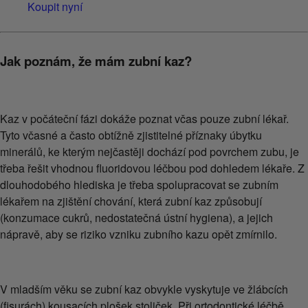
Koupit nyní
Jak poznám, že mám zubní kaz?
Kaz v počáteční fázi dokáže poznat včas pouze zubní lékař.
Tyto včasné a často obtížně zjistitelné příznaky úbytku
minerálů, ke kterým nejčastěji dochází pod povrchem zubu, je
třeba řešit vhodnou fluoridovou léčbou pod dohledem lékaře. Z
dlouhodobého hlediska je třeba spolupracovat se zubním
lékařem na zjištění chování, která zubní kaz způsobují
(konzumace cukrů, nedostatečná ústní hygiena), a jejich
nápravě, aby se riziko vzniku zubního kazu opět zmírnilo.
V mladším věku se zubní kaz obvykle vyskytuje ve žlábcích
(fisurách) kousacích plošek stoliček. Při ortodontické léčbě,