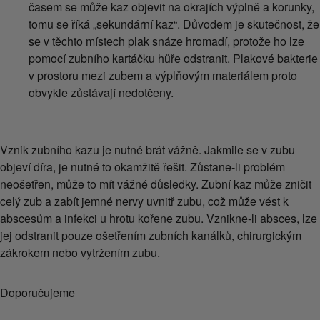
časem se může kaz objevit na okrajích výplně a korunky,
tomu se říká „sekundární kaz“. Důvodem je skutečnost, že
se v těchto místech plak snáze hromadí, protože ho lze
pomocí zubního kartáčku hůře odstranit. Plakové bakterie
v prostoru mezi zubem a výplňovým materiálem proto
obvykle zůstávají nedotčeny.
Vznik zubního kazu je nutné brát vážně. Jakmile se v zubu
objeví díra, je nutné to okamžitě řešit. Zůstane-li problém
neošetřen, může to mít vážné důsledky. Zubní kaz může zničit
celý zub a zabít jemné nervy uvnitř zubu, což může vést k
abscesům a infekci u hrotu kořene zubu. Vznikne-li absces, lze
jej odstranit pouze ošetřením zubních kanálků, chirurgickým
zákrokem nebo vytržením zubu.
Doporučujeme