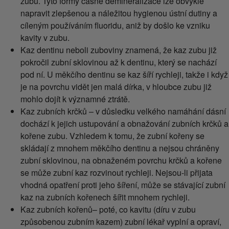
zubu. Tyto formy časné demineralizace lze obvykle
napravit zlepšenou a náležitou hygienou ústní dutiny a
cíleným používáním fluoridu, aniž by došlo ke vzniku
kavity v zubu.
Kaz dentinu neboli zuboviny znamená, že kaz zubu již
pokročil zubní sklovinou až k dentinu, který se nachází
pod ní. U měkčího dentinu se kaz šíří rychleji, takže i když
je na povrchu vidět jen malá dírka, v hloubce zubu již
mohlo dojít k významné ztrátě.
Kaz zubních krčků – v důsledku velkého namáhání dásní
dochází k jejich ustupování a obnažování zubních krčků a
kořene zubu. Vzhledem k tomu, že zubní kořeny se
skládají z mnohem měkčího dentinu a nejsou chráněny
zubní sklovinou, na obnaženém povrchu krčků a kořene
se může zubní kaz rozvinout rychleji. Nejsou-li přijata
vhodná opatření proti jeho šíření, může se stávající zubní
kaz na zubních kořenech šířit mnohem rychleji.
Kaz zubních kořenů– poté, co kavitu (díru v zubu
způsobenou zubním kazem) zubní lékař vyplní a opraví,