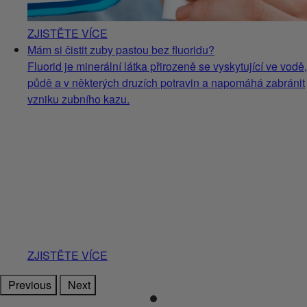
ZJISTĚTE VÍCE
Mám si čistit zuby pastou bez fluoridu?
Fluorid je minerální látka přirozeně se vyskytující ve vodě,
půdě a v některých druzích potravin a napomáhá zabránit
vzniku zubního kazu.
ZJISTĚTE VÍCE
Previous
Next